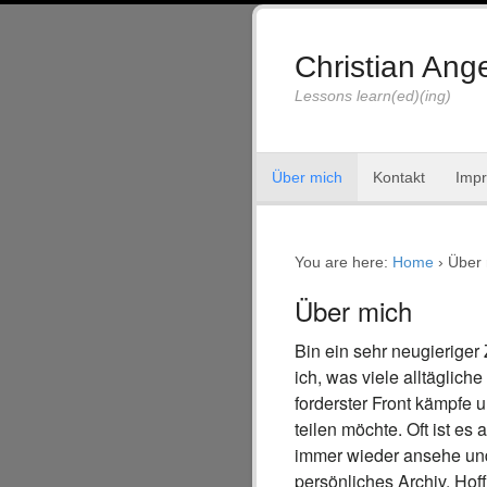
Christian Ange
Lessons learn(ed)(ing)
Über mich
Kontakt
Imp
You are here:
Home
›
Über
Über mich
Bin ein sehr neugieriger
ich, was viele alltäglic
forderster Front kämpfe 
teilen möchte. Oft ist es
immer wieder ansehe und
persönliches Archiv. Hof