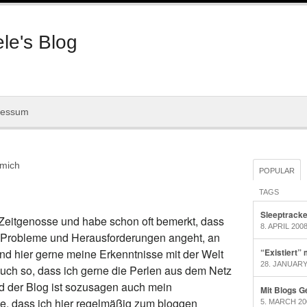
le's Blog
ressum
 mich
POPULAR
TAGS
Sleeptracke
 Zeitgenosse und habe schon oft bemerkt, dass
8. APRIL 200
he Probleme und Herausforderungen angeht, an
und hier gerne meine Erkenntnisse mit der Welt
“Existiert”
28. JANUARY
 auch so, dass ich gerne die Perlen aus dem Netz
 der Blog ist sozusagen auch mein
Mit Blogs G
fe, dass ich hier regelmäßig zum bloggen
5. MARCH 20