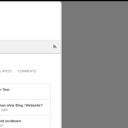
LATEST
COMMENTS
r Test
8
 man ohne Blog / Webseite?
 2007
eld verdienen
07