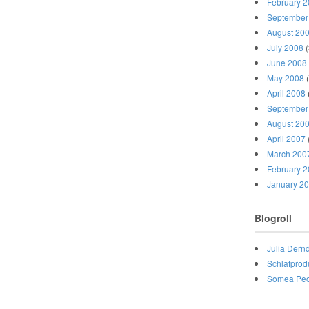
February 
September
August 20
July 2008
(
June 2008
May 2008
(
April 2008
September
August 20
April 2007
March 200
February 
January 2
Blogroll
Julia Dernd
Schlafprod
Somea Peo