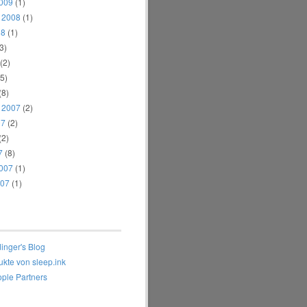
2009
(1)
 2008
(1)
08
(1)
3)
(2)
5)
(8)
 2007
(2)
07
(2)
(2)
7
(8)
2007
(1)
007
(1)
inger's Blog
ukte von sleep.ink
ple Partners