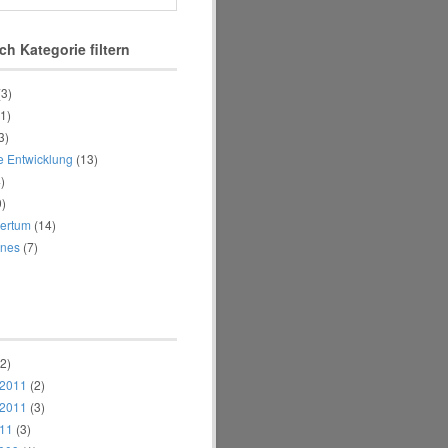
ch Kategorie filtern
(3)
1)
3)
e Entwicklung
(13)
)
)
ertum
(14)
enes
(7)
2)
 2011
(2)
 2011
(3)
011
(3)