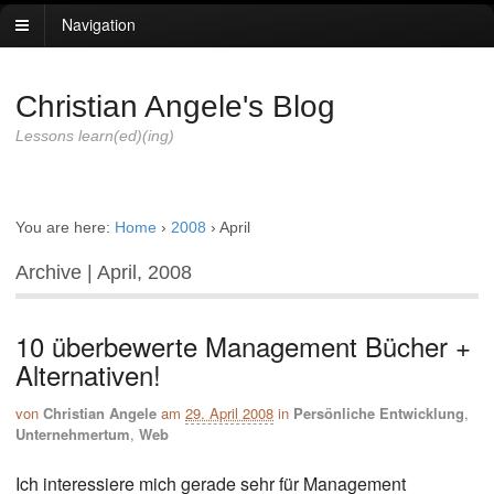
Navigation
Christian Angele's Blog
Lessons learn(ed)(ing)
You are here:
Home
›
2008
›
April
Archive | April, 2008
10 überbewerte Management Bücher +
Alternativen!
von
Christian Angele
am
29. April 2008
in
Persönliche Entwicklung
,
Unternehmertum
,
Web
Ich interessiere mich gerade sehr für Management