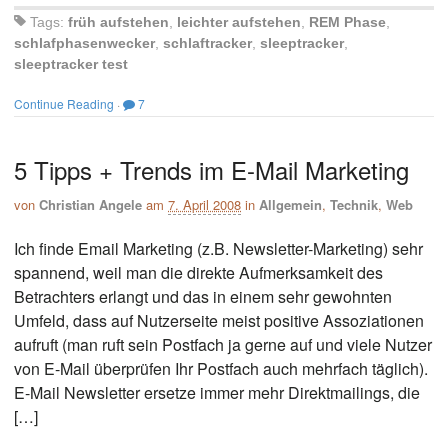
Tags:
früh aufstehen
,
leichter aufstehen
,
REM Phase
,
schlafphasenwecker
,
schlaftracker
,
sleeptracker
,
sleeptracker test
Continue Reading
·
7
5 Tipps + Trends im E-Mail Marketing
von
Christian Angele
am
7. April 2008
in
Allgemein
,
Technik
,
Web
Ich finde Email Marketing (z.B. Newsletter-Marketing) sehr
spannend, weil man die direkte Aufmerksamkeit des
Betrachters erlangt und das in einem sehr gewohnten
Umfeld, dass auf Nutzerseite meist positive Assoziationen
aufruft (man ruft sein Postfach ja gerne auf und viele Nutzer
von E-Mail überprüfen Ihr Postfach auch mehrfach täglich).
E-Mail Newsletter ersetze immer mehr Direktmailings, die
[…]