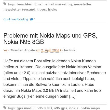
Tags:
beachten
,
Email
,
email marketing
,
newsletter
,
newsletter versand
,
tipps
,
tricks
Continue Reading
·
1
Probleme mit Nokia Maps und GPS,
Nokia N95 8GB
von
Christian Angele
am
2. April 2008
in
Technik
Hoffe mit diesem Post allen leidenden Nokia Kunden
helfen zu können. Die ausgelieferte Nokia Maps Version
(alles unter 2.0) ist nicht nutzbar, trotz intensiver Recherche
und vielen Tipps, die ich natürlich auch befolgt habe,
bekommt man die Software kaum zum Laufen. Habe
daraufhin Nokia Maps 2.0 BETA installiert und kann trotz
einiger Bugs (Fehlermeldungen beim […]
Tags:
gps modul
,
n95 8 GB
,
n95 gps
,
nokia
,
nokia maps