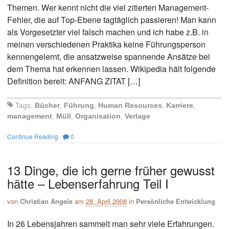
Themen. Wer kennt nicht die viel zitierten Management-
Fehler, die auf Top-Ebene tagtäglich passieren! Man kann
als Vorgesetzter viel falsch machen und ich habe z.B. in
meinen verschiedenen Praktika keine Führungsperson
kennengelernt, die ansatzweise spannende Ansätze bei
dem Thema hat erkennen lassen. Wikipedia hält folgende
Definition bereit: ANFANG ZITAT […]
Tags:
Bücher
,
Führung
,
Human Resources
,
Karriere
,
management
,
Müll
,
Organisation
,
Verlage
Continue Reading
·
0
13 Dinge, die ich gerne früher gewusst
hätte – Lebenserfahrung Teil I
von
Christian Angele
am
28. April 2008
in
Persönliche Entwicklung
In 26 Lebensjahren sammelt man sehr viele Erfahrungen.