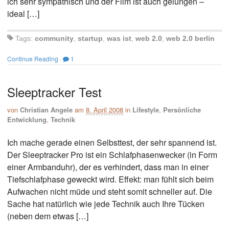
ich sehr sympathisch und der Film ist auch gelungen –
ideal […]
Tags:
community
,
startup
,
was ist
,
web 2.0
,
web 2.0 berlin
Continue Reading
·
1
Sleeptracker Test
von
Christian Angele
am
8. April 2008
in
Lifestyle
,
Persönliche
Entwicklung
,
Technik
Ich mache gerade einen Selbsttest, der sehr spannend ist.
Der Sleeptracker Pro ist ein Schlafphasenwecker (in Form
einer Armbanduhr), der es verhindert, dass man in einer
Tiefschlafphase geweckt wird. Effekt: man fühlt sich beim
Aufwachen nicht müde und steht somit schneller auf. Die
Sache hat natürlich wie jede Technik auch Ihre Tücken
(neben dem etwas […]