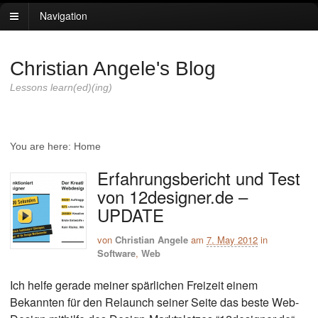
Navigation
Christian Angele's Blog
Lessons learn(ed)(ing)
You are here:
Home
Erfahrungsbericht und Test
von 12designer.de –
UPDATE
von
Christian Angele
am
7. May 2012
in
Software
,
Web
Ich helfe gerade meiner spärlichen Freizeit einem
Bekannten für den Relaunch seiner Seite das beste Web-