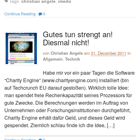
Tags:
christian angele
,
imedo
Continue Reading
·
0
Gutes tun strengt an!
Diesmal nicht!
von
Christian Angele
am
31. December 2011
in
Allgemein
,
Technik
Habe mir vor ein paar Tagen die Software
“Charity Engine” (www.charityengine.com) installiert (bin
auf Techcrunch EU darauf gestoßen). Wirklich tolle Idee:
man spendet freie Rechenkapazität seines Prozessors für
gute Zwecke. Die Berechnungen werden im Auftrag von
Unternehmen oder Forschungsinstitutionen durchgeführt,
Charity Engine erhält dafür Geld, und dieses Geld wird
gespendet. Ziemlich schlau finde ich die Idee, […]
Continue Reading
·
0