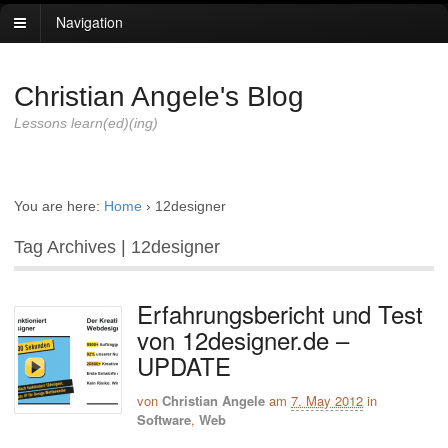
Navigation
Christian Angele's Blog
Lessons learn(ed)(ing)
You are here:
Home
›
12designer
Tag Archives | 12designer
Erfahrungsbericht und Test
von 12designer.de –
UPDATE
von
Christian Angele
am
7. May 2012
in
Software
,
Web