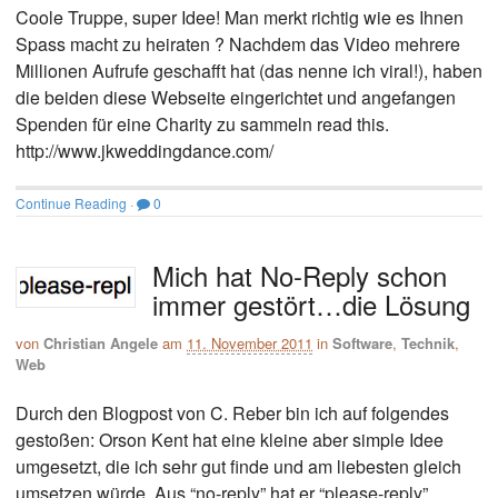
Coole Truppe, super Idee! Man merkt richtig wie es Ihnen
Spass macht zu heiraten ? Nachdem das Video mehrere
Millionen Aufrufe geschafft hat (das nenne ich viral!), haben
die beiden diese Webseite eingerichtet und angefangen
Spenden für eine Charity zu sammeln read this.
http://www.jkweddingdance.com/
Continue Reading
·
0
Mich hat No-Reply schon
immer gestört…die Lösung
von
Christian Angele
am
11. November 2011
in
Software
,
Technik
,
Web
Durch den Blogpost von C. Reber bin ich auf folgendes
gestoßen: Orson Kent hat eine kleine aber simple Idee
umgesetzt, die ich sehr gut finde und am liebesten gleich
umsetzen würde. Aus “no-reply” hat er “please-reply”