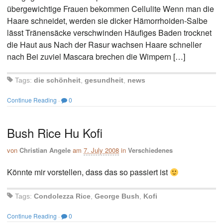
übergewichtige Frauen bekommen Cellulite Wenn man die
Haare schneidet, werden sie dicker Hämorrhoiden-Salbe
lässt Tränensäcke verschwinden Häufiges Baden trocknet
die Haut aus Nach der Rasur wachsen Haare schneller
nach Bei zuviel Mascara brechen die Wimpern […]
Tags:
die schönheit
,
gesundheit
,
news
Continue Reading
·
0
Bush Rice Hu Kofi
von
Christian Angele
am
7. July 2008
in
Verschiedenes
Könnte mir vorstellen, dass das so passiert ist
Tags:
Condolezza Rice
,
George Bush
,
Kofi
Continue Reading
·
0