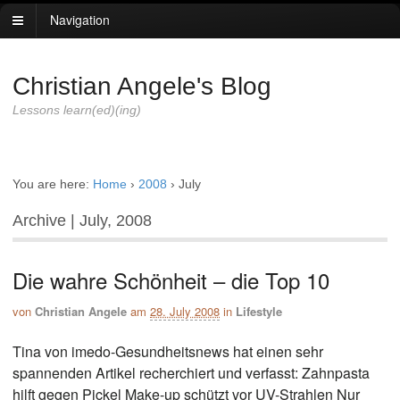
Navigation
Christian Angele's Blog
Lessons learn(ed)(ing)
You are here:
Home
›
2008
›
July
Archive | July, 2008
Die wahre Schönheit – die Top 10
von
Christian Angele
am
28. July 2008
in
Lifestyle
Tina von imedo-Gesundheitsnews hat einen sehr
spannenden Artikel recherchiert und verfasst: Zahnpasta
hilft gegen Pickel Make-up schützt vor UV-Strahlen Nur