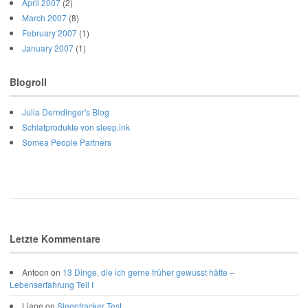
April 2007
(2)
March 2007
(8)
February 2007
(1)
January 2007
(1)
Blogroll
Julia Derndinger's Blog
Schlafprodukte von sleep.ink
Somea People Partners
Letzte Kommentare
Antoon
on
13 Dinge, die ich gerne früher gewusst hätte –
Lebenserfahrung Teil I
Liane
on
Sleeptracker Test