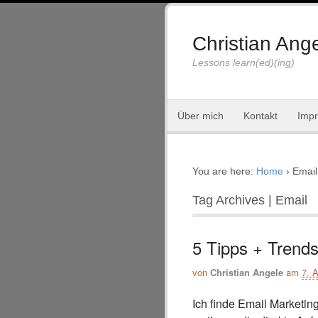
Christian Ange
Lessons learn(ed)(ing)
Über mich
Kontakt
Imp
You are here:
Home
›
Email
Tag Archives | Email
5 Tipps + Trends
von
Christian Angele
am
7. A
Ich finde Email Marketin