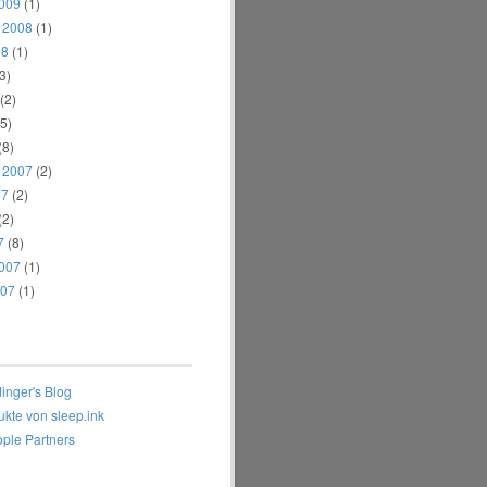
2009
(1)
 2008
(1)
08
(1)
3)
(2)
5)
(8)
 2007
(2)
07
(2)
(2)
7
(8)
2007
(1)
007
(1)
inger's Blog
ukte von sleep.ink
ple Partners