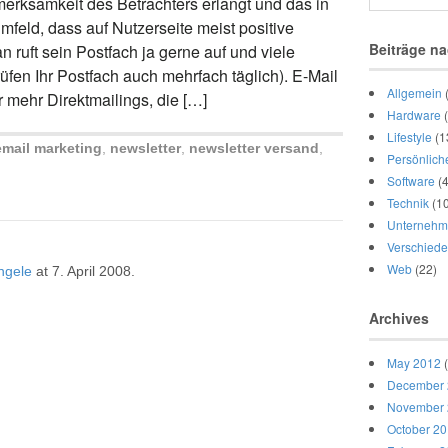
merksamkeit des Betrachters erlangt und das in
eld, dass auf Nutzerseite meist positive
Beiträge na
n ruft sein Postfach ja gerne auf und viele
üfen Ihr Postfach auch mehrfach täglich). E-Mail
Allgemein
 mehr Direktmailings, die […]
Hardware
(
Lifestyle
(1
email marketing
,
newsletter
,
newsletter versand
,
Persönlich
Software
(4
Technik
(10
Unternehm
Verschied
Web
(22)
ngele
at
7. April 2008
.
Archives
May 2012
(
December
November
October 2