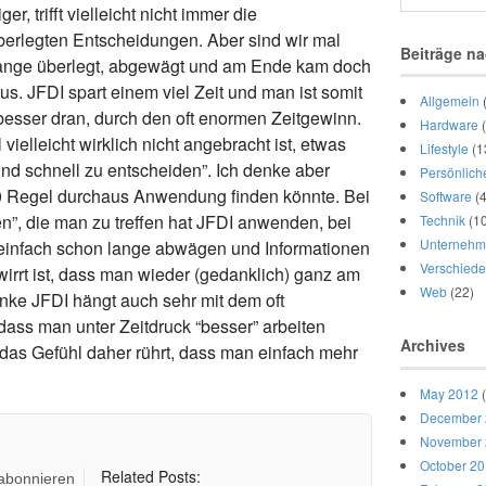
er, trifft vielleicht nicht immer die
rlegten Entscheidungen. Aber sind wir mal
Beiträge na
n lange überlegt, abgewägt und am Ende kam doch
s. JFDI spart einem viel Zeit und man ist somit
Allgemein
besser dran, durch den oft enormen Zeitgewinn.
Hardware
(
elleicht wirklich nicht angebracht ist, etwas
Lifestyle
(1
nd schnell zu entscheiden”. Ich denke aber
Persönlich
20 Regel durchaus Anwendung finden könnte. Bei
Software
(4
”, die man zu treffen hat JFDI anwenden, bei
Technik
(10
Unternehm
einfach schon lange abwägen und Informationen
Verschied
wirrt ist, dass man wieder (gedanklich) ganz am
Web
(22)
denke JFDI hängt auch sehr mit dem oft
ss man unter Zeitdruck “besser” arbeiten
Archives
das Gefühl daher rührt, dass man einfach mehr
May 2012
(
December
November
October 2
Related Posts:
 abonnieren