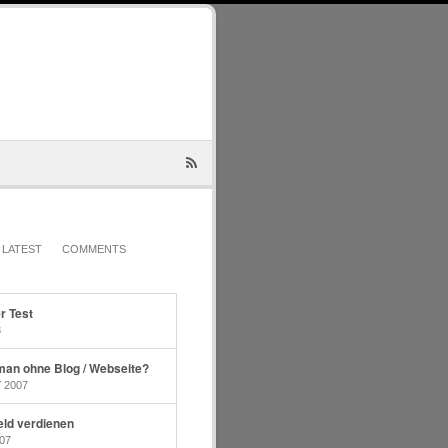
LATEST
COMMENTS
r Test
8
 man ohne Blog / Webseite?
 2007
eld verdienen
07