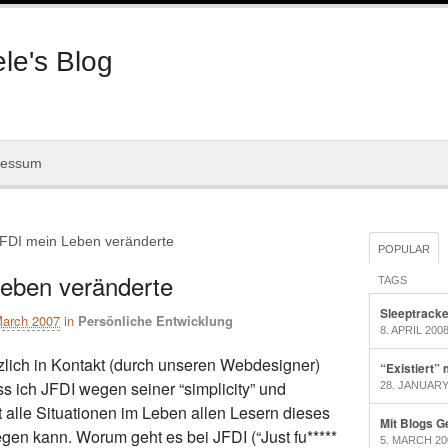
le's Blog
ressum
FDI mein Leben veränderte
POPULAR
eben veränderte
TAGS
Sleeptracke
March 2007
in
Persönliche Entwicklung
8. APRIL 200
rzlich in Kontakt (durch unseren Webdesigner)
“Existiert”
s ich JFDI wegen seiner “simplicity” und
28. JANUARY
t alle Situationen im Leben allen Lesern dieses
Mit Blogs G
gen kann. Worum geht es bei JFDI (“Just fu*****
5. MARCH 20