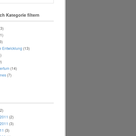
ch Kategorie filtern
(3)
1)
3)
e Entwicklung
(13)
)
)
ertum
(14)
enes
(7)
2)
 2011
(2)
 2011
(3)
011
(3)