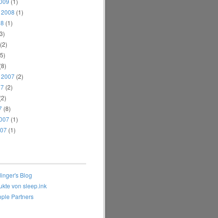
2009
(1)
 2008
(1)
08
(1)
3)
(2)
5)
(8)
 2007
(2)
07
(2)
(2)
7
(8)
2007
(1)
007
(1)
inger's Blog
ukte von sleep.ink
ple Partners