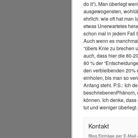
do it”). Man überlegt wenig
ausgewogensten, wohlübe
ehrlich: wie oft hat ma
etwas Unerwartetes herau
schon mal in jedem Fall 
Auch wenn es manchmal vi
“übers Knie zu brechen u
auch, dass hier die 80-
80 % der “Entscheidungen
den verbleibenden 20% 
einholen, bis man so ver
Anfang steht. P.S.: Ich 
beschriebenenPhänom, da
können. Ich denke, dass 
tut und weniger überlegt.
Kontakt
Blog Einträge per E-Mail