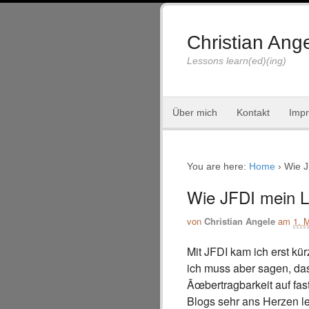
Christian Ange
Lessons learn(ed)(ing)
Über mich
Kontakt
Imp
You are here:
Home
›
Wie J
Wie JFDI mein L
von
Christian Angele
am
1. 
Mit JFDI kam ich erst kü
ich muss aber sagen, das
Ãœbertragbarkeit auf fas
Blogs sehr ans Herzen le