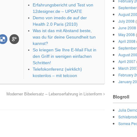
February 
Erfahrungsbericht und Test von
September
12designer.de – UPDATE
August 20
Demo von imedo.de auf der
July 2008
(
Health 2.0 Paris (2010)
June 2008
Was ist das mit Abstand beste,
May 2008
(
was du für deine Gesundheit tun
April 2008
kannst?
September
So kriegen Sie Ihre E-Mail Flut in
August 20
den Griff in wenigen einfachen
April 2007
Schritten!
March 200
Telefokonferenz (wirklich)
February 
kostenlos – mit telcoon
January 2
Moderner Bibelersatz – Lebenserfahrung in Listenform
Blogroll
Julia Dernd
Schlafprod
Somea Peo