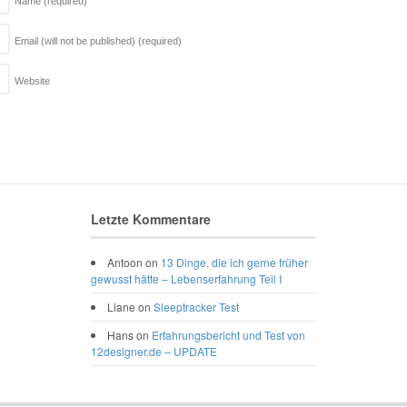
Name
(required)
Email (will not be published)
(required)
Website
Letzte Kommentare
Antoon
on
13 Dinge, die ich gerne früher
gewusst hätte – Lebenserfahrung Teil I
Liane
on
Sleeptracker Test
Hans
on
Erfahrungsbericht und Test von
12designer.de – UPDATE