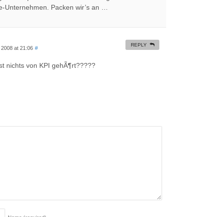
e-Unternehmen. Packen wir’s an …
REPLY
 2008 at 21:06
#
ast nichts von KPI gehÃ¶rt?????