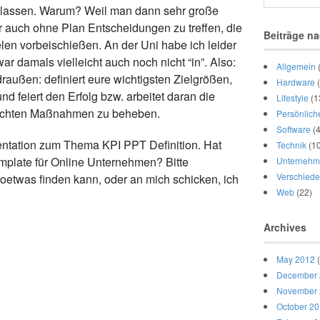
en lassen. Warum? Weil man dann sehr große
er auch ohne Plan Entscheidungen zu treffen, die
Beiträge na
en vorbeischießen. An der Uni habe ich leider
war damals vielleicht auch noch nicht “in”. Also:
Allgemein
raußen: definiert eure wichtigsten Zielgrößen,
Hardware
(
d feiert den Erfolg bzw. arbeitet daran die
Lifestyle
(1
ichten Maßnahmen zu beheben.
Persönlich
Software
(4
sentation zum Thema KPI PPT Definition. Hat
Technik
(10
mplate für Online Unternehmen? Bitte
Unternehm
Verschied
etwas finden kann, oder an mich schicken, ich
Web
(22)
Archives
May 2012
(
December
November
October 2