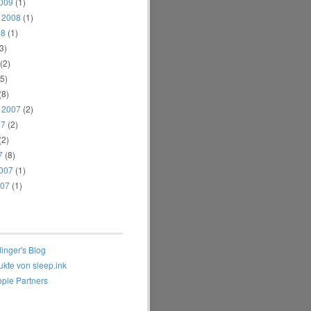
2009
(1)
 2008
(1)
08
(1)
3)
(2)
5)
(8)
 2007
(2)
07
(2)
(2)
7
(8)
2007
(1)
007
(1)
inger's Blog
ukte von sleep.ink
ple Partners