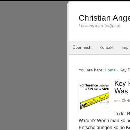
Christian Ange
Lessons learn(ed)(ing)
Über mich
Kontakt
Imp
You are here:
Home
›
Key P
Key 
Was i
von
Chri
In der 
Warum? Wenn man keine K
Entscheidungen keine Ko