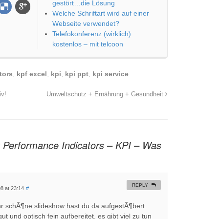
gestört…die Lösung
Welche Schriftart wird auf einer
Webseite verwendet?
Telefokonferenz (wirklich)
kostenlos – mit telcoon
tors
,
kpf excel
,
kpi
,
kpi ppt
,
kpi service
v!
Umweltschutz + Ernährung + Gesundheit
 Performance Indicators – KPI – Was
REPLY
8 at 23:14
#
ehr schÃ¶ne slideshow hast du da aufgestÃ¶bert.
gut und optisch fein aufbereitet. es gibt viel zu tun