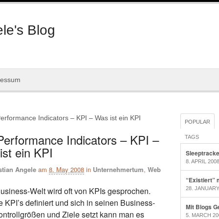
le's Blog
ressum
erformance Indicators – KPI – Was ist ein KPI
POPULAR
Performance Indicators – KPI –
TAGS
st ein KPI
Sleeptracke
8. APRIL 200
stian Angele
am
8. May 2008
in
Unternehmertum
,
Web
“Existiert”
28. JANUARY
Business-Welt wird oft von KPIs gesprochen.
PI’s definiert und sich in seinen Business-
Mit Blogs G
ntrollgrößen und Ziele setzt kann man es
5. MARCH 20