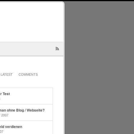
LATEST
COMMENTS
r Test
8
 man ohne Blog / Webseite?
 2007
eld verdienen
07