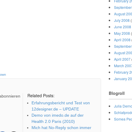
February 
September
August 20
July 2008
(
June 2008
May 2008
(
April 2008
September
August 20
April 2007
March 200
February 
 own
January 2
Blogroll
Related Posts:
 abonnieren
Erfahrungsbericht und Test von
Julia Dernd
12designer.de – UPDATE
Schlafprod
Demo von imedo.de auf der
Somea Peo
Health 2.0 Paris (2010)
Mich hat No-Reply schon immer