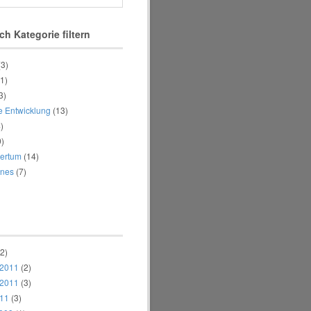
ch Kategorie filtern
(3)
1)
3)
e Entwicklung
(13)
)
)
ertum
(14)
enes
(7)
2)
 2011
(2)
 2011
(3)
011
(3)